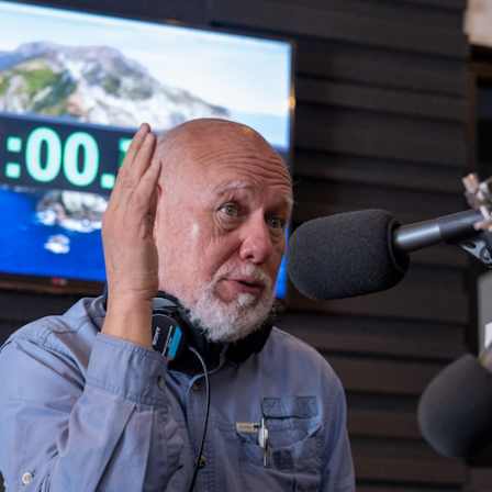
es de interés
Lo más buscado
antes
Carreras
Derecho
aciones
Prepa ITESO
E
Becas
ho
Sustentabilidad