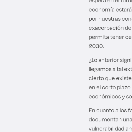
espera en el futu
economía estará 
por nuestras cond
exacerbación de l
permita tener ce
2030.
¿Lo anterior sig
llegamos a tal ex
cierto que exist
en el corto plaz
económicos y so
En cuanto a los 
documentan una p
vulnerabilidad a