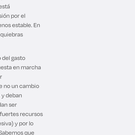
está
ión por el
enos estable. En
e quiebras
 del gasto
 puesta en marcha
r
ue no un cambio
n y deban
dan ser
 fuertes recursos
siva) y por lo
. Sabemos que