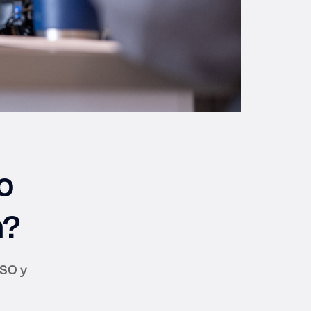
o
a?
ESO y