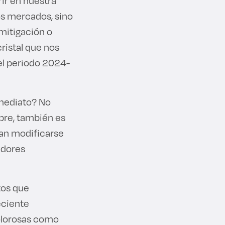
ir en nuestra
s mercados, sino
 mitigación o
ristal que nos
el periodo 2024-
nmediato? No
mbre, también es
ían modificarse
adores
tos que
eciente
dolorosas como