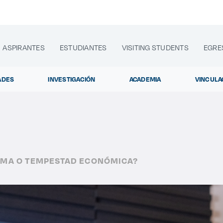
ASPIRANTES
ESTUDIANTES
VISITING STUDENTS
EGRE
ADES
INVESTIGACIÓN
ACADEMIA
VINCULA
lora sitios web, programas académicos, actividades y noti
LMA O TEMPESTAD ECONÓMICA?
Diplomados y Curs
|