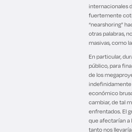
internacionales d
fuertemente cotiz
“nearshoring” ha
otras palabras, no
masivas, como la
En particular, d
público, para fin
de los megaproye
indefinidamente 
económico brusco
cambiar, de tal 
enfrentados. El g
que afectarían a 
tanto nos llevar