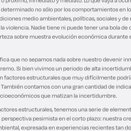
ro próximo, inmediato y mediato. Lo que vaya a ocurr
determinado no sólo por los comportamientos en lo
iciones medio ambientales, políticas, sociales y de
a violencia. Nadie tiene ni puede tener una bola de c
rteza sobre muestra evolución económica durante 
nifica que no sepamos nada sobre nuestro devenir i
tremo. Si bien vivimos un periodo de alta incertidu
en factores estructurales que muy difícilmente podr
o. También contamos con una gran cantidad de indic
cioeconómicos que matizan la incertidumbre.
factores estructurales, tenemos una serie de elemen
erspectiva pesimista en el corto plazo: nuestra cr
mbiental, expresada en experiencias recientes tan 