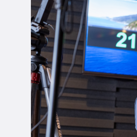
Enlac
Aspir
Becas
Gradu
CRUC
Derec