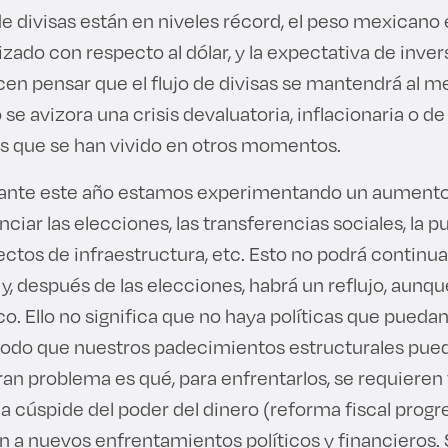
e divisas están en niveles récord, el peso mexicano 
ado con respecto al dólar, y la expectativa de invers
cen pensar que el flujo de divisas se mantendrá al m
 se avizora una crisis devaluatoria, inflacionaria o d
s que se han vivido en otros momentos.
urante este año estamos experimentando un aumento
anciar las elecciones, las transferencias sociales, la
ctos de infraestructura, etc. Esto no podrá continua
y, después de las elecciones, habrá un reflujo, aunq
. Ello no significa que no haya políticas que pueda
modo que nuestros padecimientos estructurales pue
ran problema es qué, para enfrentarlos, se requieren
la cúspide del poder del dinero (reforma fiscal progre
ían a nuevos enfrentamientos políticos y financieros