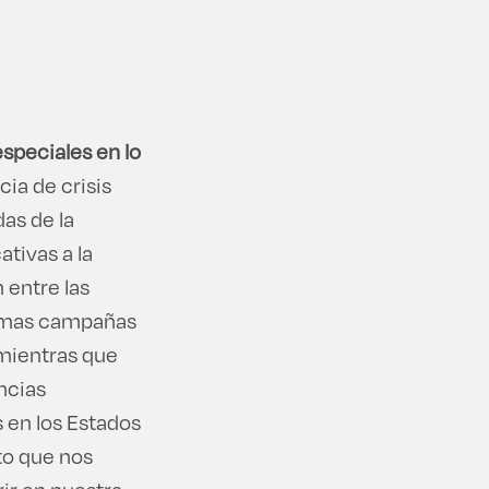
speciales en lo
ia de crisis
as de la
tivas a la
 entre las
simas campañas
 mientras que
ncias
s en los Estados
to que nos