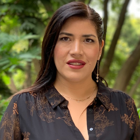
es de interés
Lo más buscado
antes
Carreras
Derecho
aciones
Prepa ITESO
E
Becas
ho
Sustentabilidad