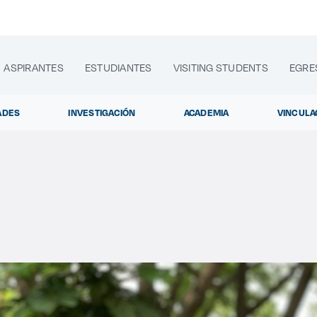
ASPIRANTES
ESTUDIANTES
VISITING STUDENTS
EGRE
ADES
INVESTIGACIÓN
ACADEMIA
VINCULA
lora sitios web, programas académicos, actividades y noti
Diplomados y Cursos