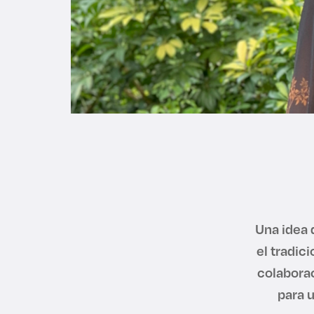
Una idea 
el tradic
colaborac
para 