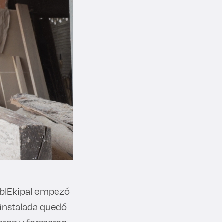
eblEkipal empezó
 instalada quedó
ieron y formaron