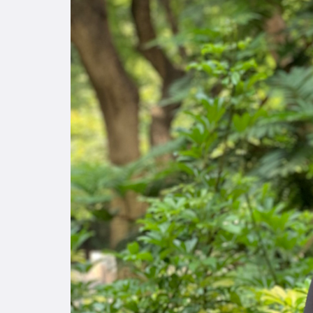
Enlac
Aspir
Becas
Gradu
CRUC
Derec