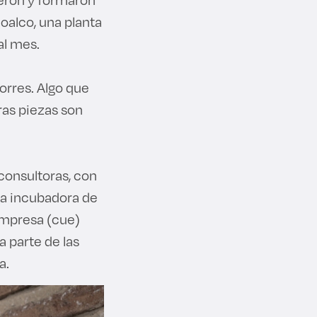
oalco, una planta
al mes.
rres. Algo que
ras piezas son
consultoras, con
la incubadora de
Empresa (cue)
 parte de las
a.